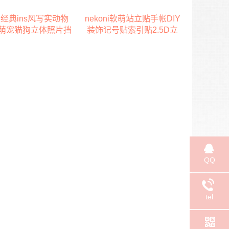
ni经典ins风写实动物
nekoni软萌站立贴手帐DIY
萌宠猫狗立体照片挡
装饰记号贴索引贴2.5D立
手账素材贴纸
体不干胶贴纸
QQ
tel