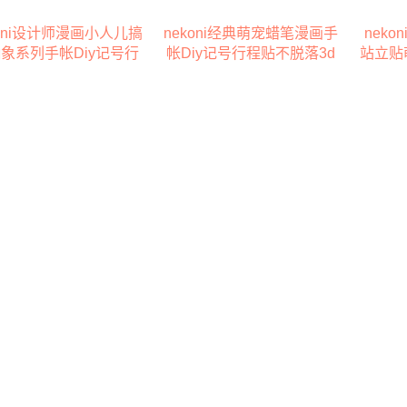
koni设计师漫画小人儿搞
nekoni经典萌宠蜡笔漫画手
neko
象系列手帐Diy记号行
帐Diy记号行程贴不脱落3d
站立贴
贴不脱落3d立体可折叠
立体可折叠站立贴
站立贴