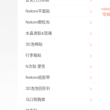
亚克力方砖贴
ne
Nekoni平面贴
怪抽
程
Nekoni颗粒包
水晶滴胶&琉璃
3D泡棉贴
行李箱贴
N次贴 便签
Nekoni纸胶带
3D泡泡回形针
马口铁胸章