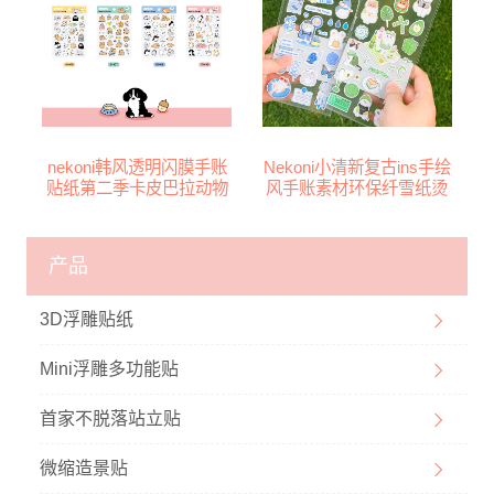
nekoni韩风透明闪膜手账
Nekoni小清新复古ins手绘
贴纸第二季卡皮巴拉动物
风手账素材环保纤雪纸烫
园DIY相册装饰贴
金平面DIY多用贴
产品
3D浮雕贴纸
Mini浮雕多功能贴
首家不脱落站立贴
微缩造景贴