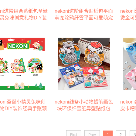
koni进阶组合贴纸包圣诞
nekoni进阶组合贴纸包平面
neko
灵兔咪创意礼物DIY装
萌宠涂鸦纤雪平面可爱萌宠
烫金可
典手账颗粒贴纸＋双份
贴纸＋双份环保特种纤雪全
保特种
特种纤雪全背胶便签留
背胶便签留言贴可爱两层楼
贴可爱
言贴
萌宠屋手账装饰贴纸手机电
饰贴纸
脑手账不干胶贴纸
koni圣诞小精灵兔咪创
nekoni线条小动物蜡笔画色
neko
物DIY装饰经典手账颗
块环保纤雪纸异型贴纸包
皮卡吧
粒贴纸
琉
First
Prev
1
2
N