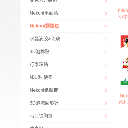
亚克力方砖贴
ne
Nekoni平面贴
小精
饰经
Nekoni颗粒包
环保
水晶滴胶&琉璃
3D泡棉贴
行李箱贴
N次贴 便签
Nekoni纸胶带
Ne
意礼
3D泡泡回形针
马口铁胸章