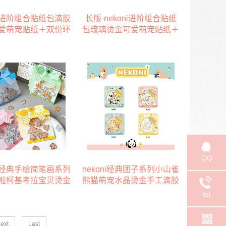
ni进阶组合贴纸包滴胶
长版-nekoni进阶组合贴纸
爱萌宠贴纸＋双份环
包琉璃烫金可爱萌宠贴纸＋
纤雪全背胶便签留言
双份环保特种纤雪全背胶便
两层楼萌宠屋手账装
签留言贴梦幻蝴蝶结城堡手
手机电脑手账不干胶
账装饰贴纸手机电脑手账不
贴纸
干胶贴纸
QQ
ni经典手绘简笔画系列
nekoni经典团子系列小山雀
啦柯基考拉宝贝烫金
熊猫萌宠水晶烫金手工滴胶
璃水晶立体装饰贴
装饰手机电脑异形袋装贴纸
tel
51394-51397
ext
Last