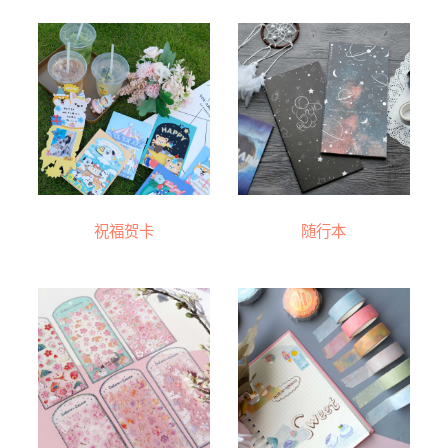
祝福贺卡
随行本